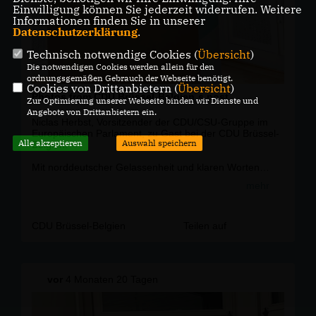
Einwilligung können Sie jederzeit widerrufen. Weitere
Informationen finden Sie in unserer
Datenschutzerklärung
.
Technisch notwendige Cookies (
Übersicht
)
Die notwendigen Cookies werden allein für den
ordnungsgemäßen Gebrauch der Webseite benötigt.
Cookies von Drittanbietern (
Übersicht
)
Photos from CDU Brüssel-Belgien´s post
Zur Optimierung unserer Webseite binden wir Dienste und
Angebote von Drittanbietern ein.
Niclas Herbst, Vorsitzender der CDU/CSU-Gruppe im
Europäischen Parlament, zu Gast bei der CDU Brüssel-
Alle akzeptieren
Auswahl speichern
Belgien.
Mit norddeutscher Gelassenheit und klaren Worten
machte er deutlich: Europa muss wieder ein positives
mehr
Projekt werden. Ein starker gemeinsamer Binnenmarkt,
mehr Zusammenarbeit in der Verteidigung und eine
gesteigerte Wettbewerbsfähigkeit sind dafür
entscheidend. Wo nötig, gehört dazu auch der Mut zu
CDU Brüssel-Belgien
Teilen auf
Deregulierung.
Vielen Dank für die inspirierenden Impulse und den
offenen Austausch!
vor
4 Monaten 20 Tagen
#Europapartei #
Binnenmarkt
#
Wettbewerbsf
ähigkeit