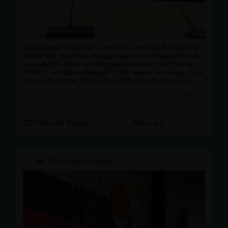
Spannender Austausch von CDU und CSU Brüssel mit
Detlef Seif, dem Beauftragten der Unionsfraktion für die
europäische Asyl- und Migrationswende zum Thema
"GEAS - ein Gamechanger?". Wir waren uns einig, dass
wir mit Alexander Dobrindt und Magnus Brunner den
lange erwarteten Politikwechsel in der deutschen und
mehr
europäischen Migrationspolitik eingeleitet haben. Es ist
aber noch viel zu tun! Packen wir?s an!
CDU Brüssel-Belgien
Teilen auf
vor
10 Monaten 3 Tagen