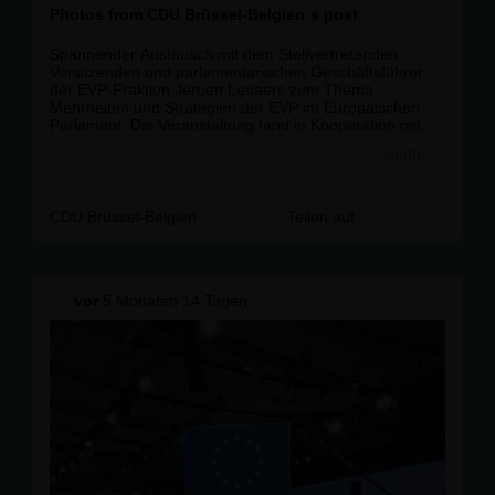
Photos from CDU Brüssel-Belgien´s post
Spannender Austausch mit dem Stellvertretenden
Vorsitzenden und parlamentarischen Geschäftsführer
der EVP-Fraktion Jeroen Lenaers zum Thema
Mehrheiten und Strategien der EVP im Europäischen
Parlament. Die Veranstaltung fand in Kooperation mit
unseren Freunden von der niederländischen CDA statt.
mehr
Außerdem nahmen viele andere Freunde von unseren
in Brüssel beheimateten Schwesterparteien an der
Diskussion teil, was den Abend zu einem richtigen
europäischen Abend gemacht hat.
CDU Brüssel-Belgien
Teilen auf
#
contentcontentcontent
#
eppdelivers
vor
5 Monaten 14 Tagen