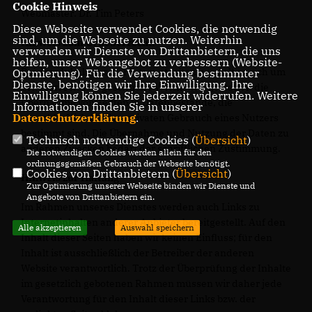
Cookie Hinweis
Webmaster: Dr. Tim Peters
Diese Webseite verwendet Cookies, die notwendig
sind, um die Webseite zu nutzen. Weiterhin
Hinweis zum Urheberrecht:
verwenden wir Dienste von Drittanbietern, die uns
helfen, unser Webangebot zu verbessern (Website-
Bei dem Inhalt unserer Internetseiten handelt es sich um
Optmierung). Für die Verwendung bestimmter
Dienste, benötigen wir Ihre Einwilligung. Ihre
urheberrechtlich geschützte Werke. Wir gestatten die
Einwilligung können Sie jederzeit widerrufen. Weitere
Übernahme von Texten in Datenbestände, die
Informationen finden Sie in unserer
Datenschutzerklärung
.
ausschließlich für den privaten Gebrauch eines Nutzers
bestimmt sind. Die Übernahme und Nutzung der Daten zu
Technisch notwendige Cookies (
Übersicht
)
anderen Zwecken bedarf der schriftlichen Zustimmung.
Die notwendigen Cookies werden allein für den
ordnungsgemäßen Gebrauch der Webseite benötigt.
Cookies von Drittanbietern (
Übersicht
)
Hinweis zur Haftung
Zur Optimierung unserer Webseite binden wir Dienste und
Angebote von Drittanbietern ein.
Im Rahmen unseres Dienstes werden auch Links zu
Internetinhalten anderer Anbieter bereitgestellt. Auf den
Alle akzeptieren
Auswahl speichern
Inhalt dieser Seiten haben wir keinen Einfluss; für den
Inhalt ist ausschließlich der Betreiber der anderen
Website verantwortlich. Trotz der Überprüfung der Inhalte
im gesetzlich gebotenen Rahmen müssen wir daher jede
Verantwortung für den Inhalt dieser Links bzw. der