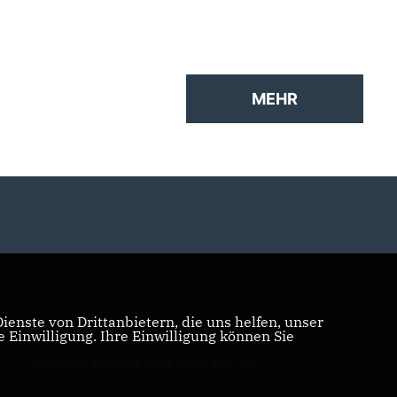
Verteidigungsunion
Kohl.
MEHR
enste von Drittanbietern, die uns helfen, unser
Einwilligung. Ihre Einwilligung können Sie
Realisation: Sharkness Media GmbH & Co. KG