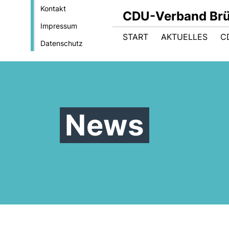
Kontakt
CDU-Verband Brüs
Impressum
START
AKTUELLES
C
Datenschutz
News
Bundestagswahl 2017:
Europawahlwerkstatt
Europa stärken heißt
2024