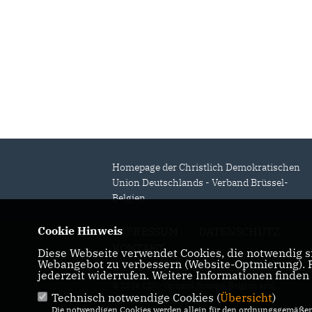
Neuer Vorstand gewählt
Deutschland stärken!
Homepage der Christlich Demokratischen
Union Deutschlands - Verband Brüssel-
Belgien
Cookie Hinweis
IMPRESSUM
DATENSCHUTZ
KONTAKT
Diese Webseite verwendet Cookies, die notwendig si
Webangebot zu verbessern (Website-Optmierung). Fü
jederzeit widerrufen. Weitere Informationen finden
© 2026 CDU-Verband Brüssel-Belgien asbl.
Technisch notwendige Cookies (
Übersicht
)
Alle Rechte vorbehalten.
Die notwendigen Cookies werden allein für den ordnungsgemäßen 