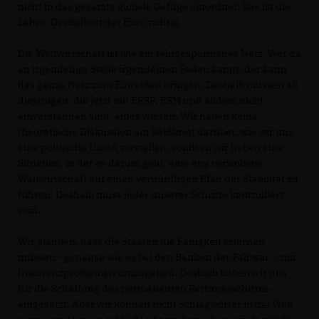
nicht in das gesamte globale Gefüge einordnet. Das ist die
Lehre. Deshalb ist der Euro richtig.
Die Weltwirtschaft ist wie ein feingesponnenes Netz. Wer da
an irgendeiner Stelle irgendeinen Faden kappt, der kann
das ganze Netz zum Einreißen bringen. Deshalb müssen all
diejenigen, die jetzt mit EFSF, ESM und alldem nicht
einverstanden sind, eines wissen: Wir haben keine
theoretische Diskussion am Reißbrett darüber, wie wir uns
eine politische Union vorstellen, sondern wir haben eine
Situation, in der es darum geht, eine eng verwobene
Weltwirtschaft auf einen vernünftigen Pfad der Stabilität zu
führen. Deshalb muss jeder unserer Schritte kontrolliert
sein.
Wir glauben, dass die Staaten die Fähigkeit erlernen
müssen - genauso wie es bei den Banken der Fall war -, mit
Insolvenzproblemen umzugehen. Deshalb haben wir uns
für die Schaffung des permanenten Rettungsschirms
eingesetzt. Aber wir können nicht Schlagwörter in die Welt