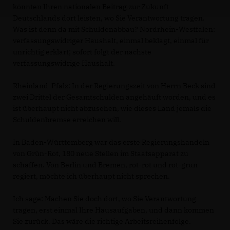
könnten Ihren nationalen Beitrag zur Zukunft
Deutschlands dort leisten, wo Sie Verantwortung tragen.
Was ist denn da mit Schuldenabbau? Nordrhein-Westfalen:
verfassungswidriger Haushalt, einmal beklagt, einmal für
unrichtig erklärt; sofort folgt der nächste
verfassungswidrige Haushalt.
Rheinland-Pfalz: In der Regierungszeit von Herrn Beck sind
zwei Drittel der Gesamtschulden angehäuft worden, und es
ist überhaupt nicht abzusehen, wie dieses Land jemals die
Schuldenbremse erreichen will.
In Baden-Württemberg war das erste Regierungshandeln
von Grün-Rot, 180 neue Stellen im Staatsapparat zu
schaffen. Von Berlin und Bremen, rot-rot und rot-grün
regiert, möchte ich überhaupt nicht sprechen.
Ich sage: Machen Sie doch dort, wo Sie Verantwortung
tragen, erst einmal Ihre Hausaufgaben, und dann kommen
Sie zurück. Das wäre die richtige Arbeitsreihenfolge.