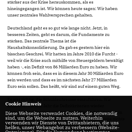
stärker aus der Krise herauskommen, als es
hineingegangen ist. Wir können heute sagen: Wir haben
unser zentrales Wahlversprechen gehalten.
Deutschland geht es so gut wie lange nicht. Jetzt, in
besseren Zeiten, geht es darum, die Fundamente zu
stärken. Das zentrale Thema ist die
Haushaltskonsolidierung. Da gab es gestern hier ein
bisschen Geschrei. Wir hatten im Jahre 2010 die Furcht -
weil wir die Krise auch mithilfe von Steuergeldern bewältigt
haben -, ein Defizit von 86 Milliarden Euro zu haben. Wir
können froh sein, dass es in diesem Jahr 30 Milliarden Euro
sein werden und dass es im nächsten Jahr 27 Milliarden
Euro sein sollen. Das heißt, wir sind auf einem guten Weg.
Es war richtig, die Schuldenbremse einzuführen. Wir
Cookie Hinweis
können in diesem Jahr die Defizitkriterien wieder
einhalten. 1,5 Prozent gesamtstaatliches Defizit, das ist ein
Diese Webseite verwendet Cookies, die notwendig
sind, um die Webseite zu nutzen. Weiterhin
gutes Ergebnis, auch für Europa. Aber wir dürfen uns nichts
verwenden wir Dienste von Drittanbietern, die uns
in die Tasche lügen: Mit 83 Prozent gesamtstaatlicher
helfen, unser Webangebot zu verbessern (Website-
Optmierung). Für die Verwendung bestimmter
Verschuldung haben wir noch einen weiten Weg vor uns,