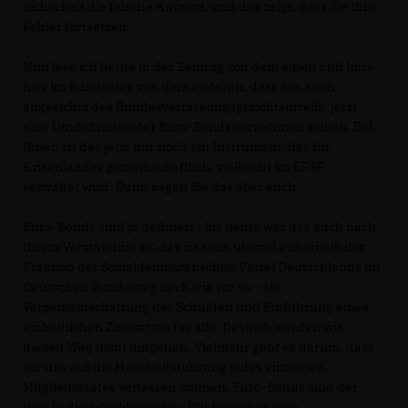
Sicherheit die falsche Antwort, und das zeigt, dass Sie Ihre
Fehler fortsetzen.
Nun lese ich heute in der Zeitung von dem einen und höre
hier im Bundestag von dem anderen, dass Sie, auch
angesichts des Bundesverfassungsgerichtsurteils, jetzt
eine Umdefinition der Euro-Bonds vornehmen wollen. Bei
Ihnen ist das jetzt nur noch ein Instrument, das für
Krisenländer gemeinschaftlich, vielleicht im EFSF,
verwaltet wird. Dann sagen Sie das aber auch.
Euro-Bonds sind ja definiert - bis heute war das auch nach
Ihrem Verständnis so; das ist auch überall außerhalb der
Fraktion der Sozialdemokratischen Partei Deutschlands im
Deutschen Bundestag nach wie vor so - als
Vergemeinschaftung der Schulden und Einführung eines
einheitlichen Zinssatzes für alle. Deshalb werden wir
diesen Weg nicht mitgehen. Vielmehr geht es darum, dass
wir uns auf die Haushaltsführung jedes einzelnen
Mitgliedstaates verlassen können. Euro-Bonds sind der
Weg in die Schuldenunion. Wir brauchen eine