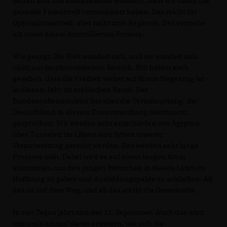
setzen und uns anschließend wundern, dass wir damit die
gesamte Finanzwelt verunsichert haben. Das reicht für
Oppositionsarbeit, aber nicht zum Regieren. Das verstehe
ich unter einem kontrollierten Prozess.
Wie gesagt: Die Welt wandelt sich, und sie wandelt sich
nicht nur im ökonomischen Bereich. Wir haben auch
gesehen, dass die Freiheit weiter auf ihrem Siegeszug ist -
in diesem Jahr im arabischen Raum. Der
Bundesaußenminister hat über die Verantwortung, die
Deutschland in diesem Zusammenhang übernimmt,
gesprochen. Wir werden sehr entschieden von Ägypten
über Tunesien bis Libyen und Syrien unserer
Verantwortung gerecht werden. Das werden sehr lange
Prozesse sein. Dabei wird es auf einen langen Atem
ankommen, um den jungen Menschen in diesen Ländern
Hoffnung zu geben und Ausbildungspakte zu schließen. All
das ist auf dem Weg, und all das stärkt die Demokratie.
In vier Tagen jährt sich der 11. September. Auch das wird
uns noch einmal daran erinnern, wie sich die