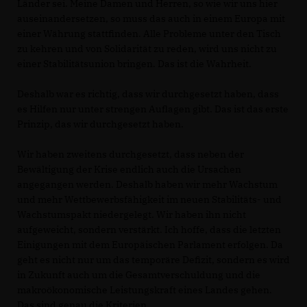
Länder sei. Meine Damen und Herren, so wie wir uns hier
auseinandersetzen, so muss das auch in einem Europa mit
einer Währung stattfinden. Alle Probleme unter den Tisch
zu kehren und von Solidarität zu reden, wird uns nicht zu
einer Stabilitätsunion bringen. Das ist die Wahrheit.
Deshalb war es richtig, dass wir durchgesetzt haben, dass
es Hilfen nur unter strengen Auflagen gibt. Das ist das erste
Prinzip, das wir durchgesetzt haben.
Wir haben zweitens durchgesetzt, dass neben der
Bewältigung der Krise endlich auch die Ursachen
angegangen werden. Deshalb haben wir mehr Wachstum
und mehr Wettbewerbsfähigkeit im neuen Stabilitäts- und
Wachstumspakt niedergelegt. Wir haben ihn nicht
aufgeweicht, sondern verstärkt. Ich hoffe, dass die letzten
Einigungen mit dem Europäischen Parlament erfolgen. Da
geht es nicht nur um das temporäre Defizit, sondern es wird
in Zukunft auch um die Gesamtverschuldung und die
makroökonomische Leistungskraft eines Landes gehen.
Das sind genau die Kriterien.