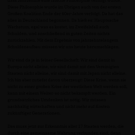
dass Jahrzehnte eine falsche Philosophie verfolgt wurde.
Diese Philosophie wurde im Übrigen auch von der ersten
Großen Koalition Ende der 60er-Jahre verfolgt. Da hat das
alles in Deutschland begonnen. Da hieß es: Hauptsache
Wachstum, egal was es kostet, im Zweifelsfall auch
Schulden, und anschließend in guten Zeiten nichts
zurückzahlen. Mit dem Ergebnis von jahrzehntelangem
Schuldenaufbau müssen wir uns heute herumschlagen.
Wir sind da ja in feiner Gesellschaft: Wir sind damit in
Europa nicht alleine, wir sind damit mit den Vereinigten
Staaten nicht alleine, wir sind damit mit Japan nicht alleine.
Ich bin aber zutiefst davon überzeugt: Diese Krise, wenn sie
nicht zu einer großen Krise der westlichen Welt werden soll,
kann mit einem Weiter-so nicht bekämpft werden. Ein
grundsätzliches Umdenken ist nötig. Wir müssen
nachhaltig wirtschaften und nicht mehr auf Kosten
zukünftiger Generationen.
Das muss jetzt zur Erkenntnis aller 17 Staaten werden, die
durch eine gemeinsame Währung verbunden sind; denn