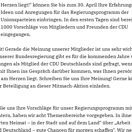
Herzen liegt!“ können Sie bis zum 30. April Ihre Erfahrung
Ideen und Anregungen für das Regierungsprogramm der
Unionsparteien einbringen. In den ersten Tagen sind berei
1000 Vorschläge von Mitgliedern und Freunden der CDU
eingegangen.
t! Gerade die Meinung unserer Mitglieder ist uns sehr wich
unserer Bundesregierung gibt es für die kommenden Jahre v
ungen als Mitglied der CDU Deutschlands sind gefragt, wen
 mit Ihnen ins Gespräch darüber kommen, was Ihnen persön
en am Herzen liegt. Schreiben Sie uns Ihre Meinung! Gerne 
r Beteiligung an dieser Mitmach-Aktion einladen.
ie uns Ihre Vorschläge für unser Regierungsprogramm mit
htern, haben wir acht Themenbereiche vorgegeben. In ihn
en Heimat – in der Stadt und auf dem Land“ über „Arbeit f
nd Deutschland – gute Chancen für morgen schaffen“. Wir n