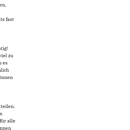
en,
ts fast
tig!
iel zu
n es
lich
können
teilen.
en
ür alle
ennen