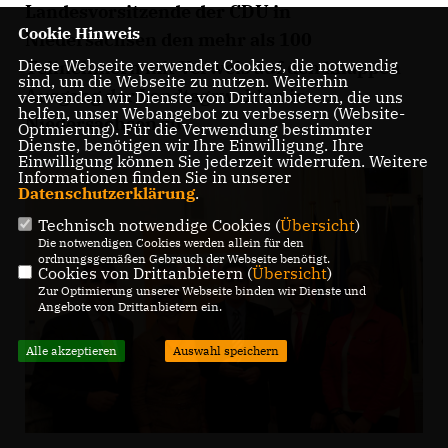
Landesvorsitzende der CDU in
Cookie Hinweis
Niedersachsen den mehr als 100
Diese Webseite verwendet Cookies, die notwendig
Teilnehmern mit Verweis auf den knappen
sind, um die Webseite zu nutzen. Weiterhin
Ausgang der Landtagswahlen in
verwenden wir Dienste von Drittanbietern, die uns
helfen, unser Webangebot zu verbessern (Website-
Niedersachsen zu.
Optmierung). Für die Verwendung bestimmter
Dienste, benötigen wir Ihre Einwilligung. Ihre
Einwilligung können Sie jederzeit widerrufen. Weitere
Informationen finden Sie in unserer
Datenschutzerklärung
.
Technisch notwendige Cookies (
Übersicht
)
Die notwendigen Cookies werden allein für den
ordnungsgemäßen Gebrauch der Webseite benötigt.
Cookies von Drittanbietern (
Übersicht
)
Zur Optimierung unserer Webseite binden wir Dienste und
Angebote von Drittanbietern ein.
Alle akzeptieren
Auswahl speichern