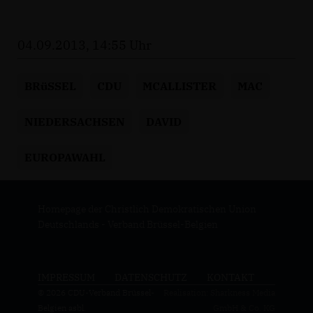
04.09.2013, 14:55 Uhr
BRüSSEL
CDU
MCALLISTER
MAC
NIEDERSACHSEN
DAVID
EUROPAWAHL
Homepage der Christlich Demokratischen Union
Deutschlands - Verband Brüssel-Belgien
IMPRESSUM
DATENSCHUTZ
KONTAKT
© 2026 CDU-Verband Brüssel-
Realisation: Sharkness Media
Belgien asbl.
GmbH & Co. KG