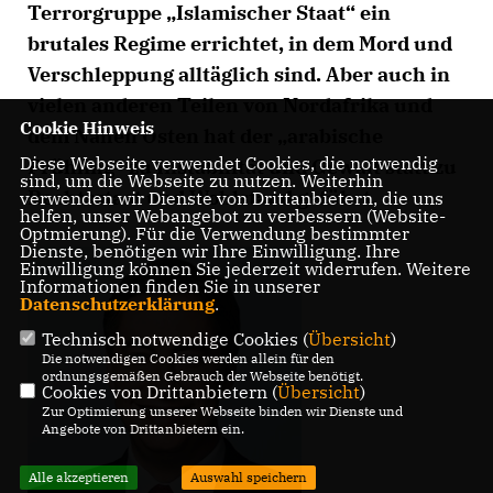
Terrorgruppe „Islamischer Staat“ ein
brutal
es Regime errichtet, in dem Mord und
Verschleppung alltäglich sind. Aber auch in
vielen anderen Teilen von Nordafrika und
Cookie Hinweis
dem Nahen Osten hat der „arabische
Diese Webseite verwendet Cookies, die notwendig
Frühling“ zu Instabilität und Gewalt statt zu
sind, um die Webseite zu nutzen. Weiterhin
Rechtsstaat und Wohlstand geführt.
verwenden wir Dienste von Drittanbietern, die uns
helfen, unser Webangebot zu verbessern (Website-
Optmierung). Für die Verwendung bestimmter
Dienste, benötigen wir Ihre Einwilligung. Ihre
Einwilligung können Sie jederzeit widerrufen. Weitere
Informationen finden Sie in unserer
Datenschutzerklärung
.
Technisch notwendige Cookies (
Übersicht
)
Die notwendigen Cookies werden allein für den
ordnungsgemäßen Gebrauch der Webseite benötigt.
Cookies von Drittanbietern (
Übersicht
)
Zur Optimierung unserer Webseite binden wir Dienste und
Angebote von Drittanbietern ein.
Alle akzeptieren
Auswahl speichern