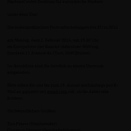
MartensCentre Zentrum für europäische Studien
unter dem Titel
Die außenpolitischen Herausforderungen der EU in 2015
am Montag, dem 2. Februar 2015, um 19.30 Uhr
im Europabüro der Konrad-Adenauer-Stiftung,
Ijzerlaan 11 Avenue de l'Yser, 1040 Brüssel.
Im Anschluss sind Sie herzlich zu einem Umtrunk
eingeladen.
Bitte teilen Sie uns bis zum 29. Januar nachmittags per E-
Mail an gippertc (at)
gmail.com
mit, ob Sie dabei sein
können.
Mit freundlichen Grüßen
Tim Peters (Vorsitzender)
Christina Gippert (Geschäftsführerin)