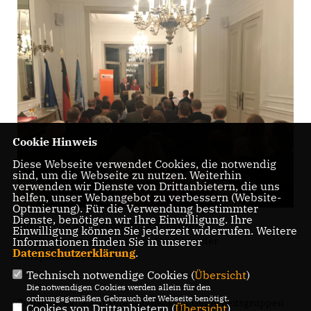
Cookie Hinweis
Diese Webseite verwendet Cookies, die notwendig
sind, um die Webseite zu nutzen. Weiterhin
verwenden wir Dienste von Drittanbietern, die uns
helfen, unser Webangebot zu verbessern (Website-
Optmierung). Für die Verwendung bestimmter
Dienste, benötigen wir Ihre Einwilligung. Ihre
Spannende Antragsberatung auf unserer
Einwilligung können Sie jederzeit widerrufen. Weitere
Mitgliederversammlung zum Abschluss der
Informationen finden Sie in unserer
Datenschutzerklärung
.
Europawahlwerkstatt
Technisch notwendige Cookies (
Übersicht
)
Die notwendigen Cookies werden allein für den
ordnungsgemäßen Gebrauch der Webseite benötigt.
Zunächst hatten unsere Mitglieder in vier Arbeitsgruppen
Cookies von Drittanbietern (
Übersicht
)