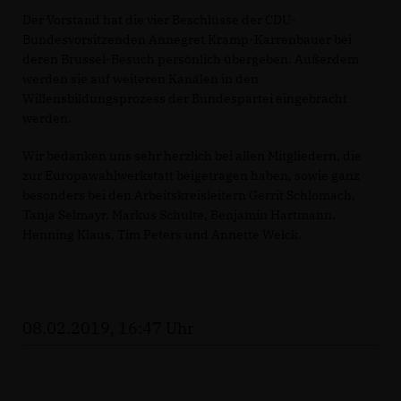
Der Vorstand hat die vier Beschlüsse der CDU-
Bundesvorsitzenden Annegret Kramp-Karrenbauer bei
deren Brüssel-Besuch persönlich übergeben. Außerdem
werden sie auf weiteren Kanälen in den
Willensbildungsprozess der Bundespartei eingebracht
werden.
Wir bedanken uns sehr herzlich bei allen Mitgliedern, die
zur Europawahlwerkstatt beigetragen haben, sowie ganz
besonders bei den Arbeitskreisleitern Gerrit Schlomach,
Tanja Selmayr, Markus Schulte, Benjamin Hartmann,
Henning Klaus, Tim Peters und Annette Welck.
08.02.2019, 16:47 Uhr