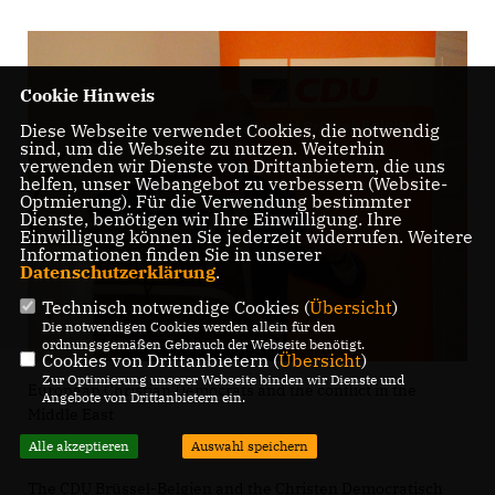
Cookie Hinweis
Diese Webseite verwendet Cookies, die notwendig
sind, um die Webseite zu nutzen. Weiterhin
verwenden wir Dienste von Drittanbietern, die uns
helfen, unser Webangebot zu verbessern (Website-
Optmierung). Für die Verwendung bestimmter
Dienste, benötigen wir Ihre Einwilligung. Ihre
Einwilligung können Sie jederzeit widerrufen. Weitere
Informationen finden Sie in unserer
Datenschutzerklärung
.
Technisch notwendige Cookies (
Übersicht
)
Die notwendigen Cookies werden allein für den
ordnungsgemäßen Gebrauch der Webseite benötigt.
Cookies von Drittanbietern (
Übersicht
)
Zur Optimierung unserer Webseite binden wir Dienste und
European Christian Democrats and the conflict in the
Angebote von Drittanbietern ein.
Middle East
Alle akzeptieren
Auswahl speichern
The CDU Brüssel-Belgien and the Christen Democratisch