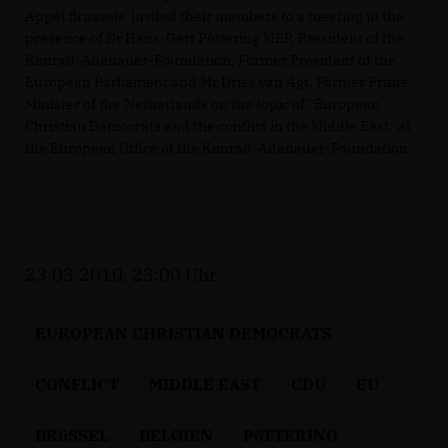
Appèl Brussels invited their members to a meeting in the
presence of Dr Hans-Gert Pöttering MEP, President of the
Konrad-Adenauer-Foundation, Former President of the
European Parliament and Mr Dries van Agt, Former Prime
Minister of the Netherlands on the topic of "European
Christian Democrats and the conflict in the Middle East ' at
the European Office of the Konrad-Adenauer-Foundation.
23.03.2010, 23:00 Uhr
EUROPEAN CHRISTIAN DEMOCRATS
CONFLICT
MIDDLE EAST
CDU
EU
BRüSSEL
BELGIEN
PöTTERING