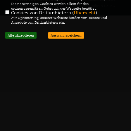
Die notwendigen Cookies werden allein für den
Belgien asbl.
GmbH & Co. KG
ordnungsgemäßen Gebrauch der Webseite benötigt.
Cookies von Drittanbietern (
Übersicht
)
Alle Rechte vorbehalten.
Zur Optimierung unserer Webseite binden wir Dienste und
Angebote von Drittanbietern ein.
Alle akzeptieren
Auswahl speichern