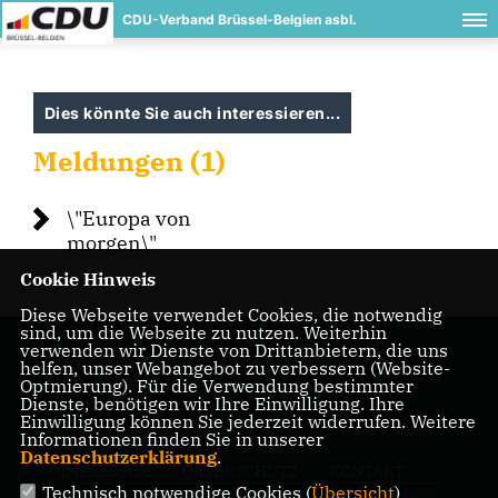
CDU-Verband Brüssel-Belgien asbl.
Dies könnte Sie auch interessieren...
Meldungen (1)
\"Europa von
morgen\"
Cookie Hinweis
Diese Webseite verwendet Cookies, die notwendig
sind, um die Webseite zu nutzen. Weiterhin
verwenden wir Dienste von Drittanbietern, die uns
Homepage der Christlich Demokratischen Union
helfen, unser Webangebot zu verbessern (Website-
Optmierung). Für die Verwendung bestimmter
Deutschlands - Verband Brüssel-Belgien
Dienste, benötigen wir Ihre Einwilligung. Ihre
Einwilligung können Sie jederzeit widerrufen. Weitere
Informationen finden Sie in unserer
Datenschutzerklärung
.
IMPRESSUM
DATENSCHUTZ
KONTAKT
Technisch notwendige Cookies (
Übersicht
)
© 2026 CDU-Verband Brüssel-
Realisation: Sharkness Media