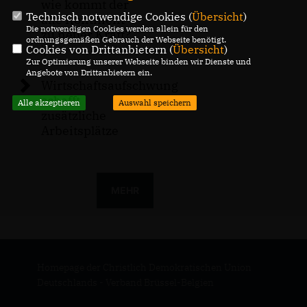
wie kommt der
Technisch notwendige Cookies (
Übersicht
)
alte Kontinent
Die notwendigen Cookies werden allein für den
zu neuer Kraft?
ordnungsgemäßen Gebrauch der Webseite benötigt.
\"
Cookies von Drittanbietern (
Übersicht
)
Zur Optimierung unserer Webseite binden wir Dienste und
Angebote von Drittanbietern ein.
Wirtschaftsaufschwung
schafft
Alle akzeptieren
Auswahl speichern
zusätzliche
Arbeitsplätze
MEHR
Homepage der Christlich Demokratischen Union
Deutschlands - Verband Brüssel-Belgien