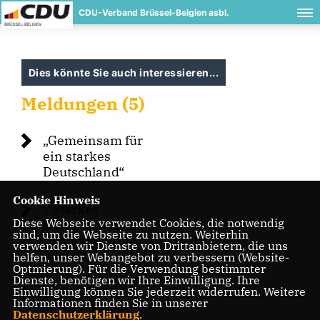
CDU-Verband Brüssel-Belgien asbl.
Dies könnte Sie auch interessieren...
Meldungen (5)
Gemeinsam für
ein starkes
Deutschland“
Cookie Hinweis
\"Starkes
Diese Webseite verwendet Cookies, die notwendig
Deutschland.
sind, um die Webseite zu nutzen. Weiterhin
Chancen für
verwenden wir Dienste von Drittanbietern, die uns
Alle!\"
helfen, unser Webangebot zu verbessern (Website-
Optmierung). Für die Verwendung bestimmter
Dienste, benötigen wir Ihre Einwilligung. Ihre
Einwilligung können Sie jederzeit widerrufen. Weitere
Europas Weg
Informationen finden Sie in unserer
aus der Krise:
Datenschutzerklärung
.